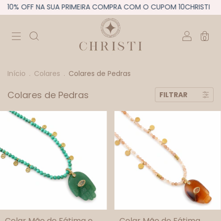
% OFF NA SUA PRIMEIRA COMPRA COM O CUPOM 10CHRISTI
10%
0
Início
.
Colares
.
Colares de Pedras
Colares de Pedras
FILTRAR
Colar Mão de Fátima e
Colar Mão de Fátima