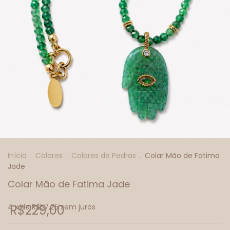
Início
.
Colares
.
Colares de Pedras
.
Colar Mão de Fatima
Jade
Colar Mão de Fatima Jade
4
R$229,00
x de
R$57,25
sem juros