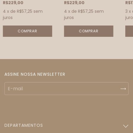
R$229,00
R$229,00
R$1
4
x de
R$57,25
sem
4
x de
R$57,25
sem
3
x
juros
juros
juro
ASSINE NOSSA NEWSLETTER
DEPARTAMENTOS