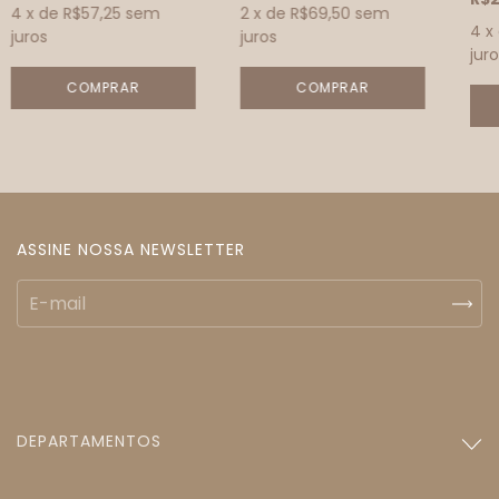
4
x de
R$57,25
sem
2
x de
R$69,50
sem
4
x
juros
juros
juro
ASSINE NOSSA NEWSLETTER
DEPARTAMENTOS