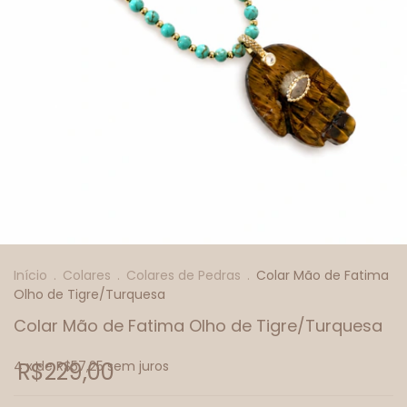
Início
.
Colares
.
Colares de Pedras
.
Colar Mão de Fatima
Olho de Tigre/Turquesa
Colar Mão de Fatima Olho de Tigre/Turquesa
4
R$229,00
x de
R$57,25
sem juros