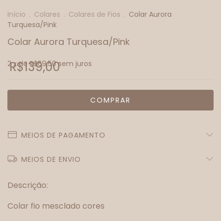
Início
.
Colares
.
Colares de Fios
.
Colar Aurora
Turquesa/Pink
Colar Aurora Turquesa/Pink
2
R$139,00
x de
R$69,50
sem juros
MEIOS DE PAGAMENTO
MEIOS DE ENVIO
Descrição:
Colar fio mesclado cores