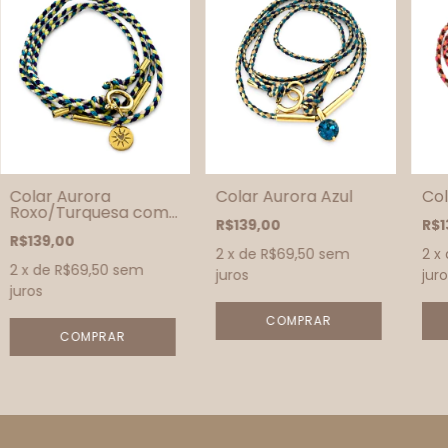
Colar Aurora
Colar Aurora Azul
Col
Roxo/Turquesa com
R$139,00
R$1
Medalha
R$139,00
2
x de
R$69,50
sem
2
x
2
x de
R$69,50
sem
juros
juro
juros