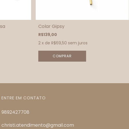
esa
Colar Gipsy
R$139,00
2
x de
R$69,50
sem juros
COMPRAR
ENTRE EM CONTATO
9892427708
christi.atendimento@gmail.com