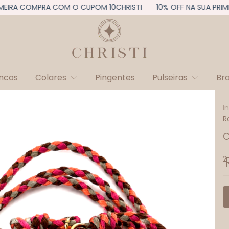
RA COMPRA COM O CUPOM 10CHRISTI
10% OFF NA SUA PRIMEIR
incos
Colares
Pingentes
Pulseiras
Br
I
R
C
2