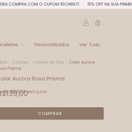
A COMPRA COM O CUPOM 10CHRISTI
10% OFF NA SUA PRIMEIRA 
0
aceletes
Personalizados
Ver Tudo
nício
.
Colares
.
Colares de Fios
.
Colar Aurora
osa Prisma
olar Aurora Rosa Prisma
R$139,00
x de
R$69,50
sem juros