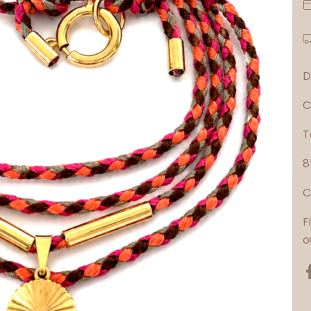
D
C
T
8
C
F
o