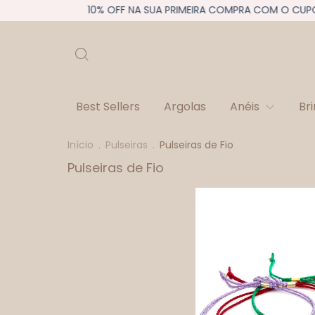
10% OFF NA SUA PRIMEIRA COMPRA COM O CUPOM 
Best Sellers
Argolas
Anéis
Br
Início
.
Pulseiras
.
Pulseiras de Fio
Pulseiras de Fio