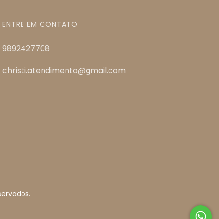
ENTRE EM CONTATO
9892427708
christi.atendimento@gmail.com
servados.