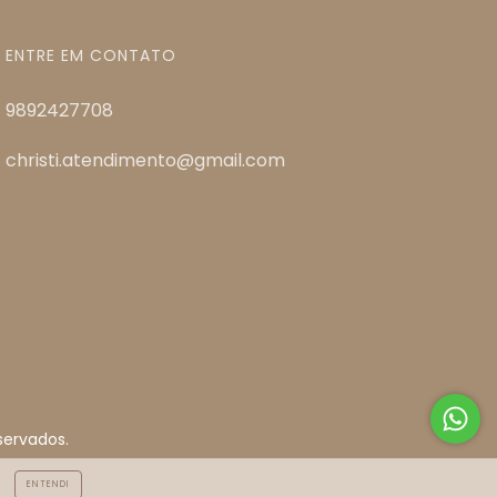
ENTRE EM CONTATO
9892427708
christi.atendimento@gmail.com
servados.
ENTENDI