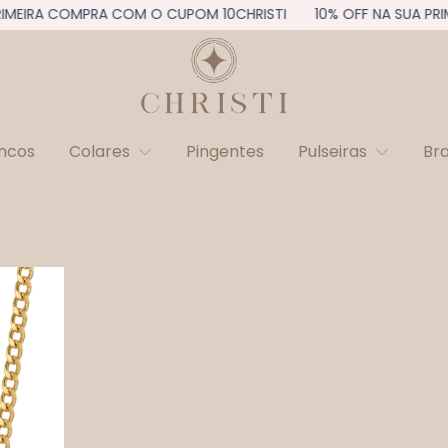
IMEIRA COMPRA COM O CUPOM 10CHRISTI
10% OFF NA SUA PRI
incos
Colares
Pingentes
Pulseiras
Br