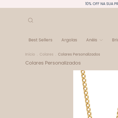
10% OFF NA SUA PR
Best Sellers
Argolas
Anéis
Br
Início
.
Colares
.
Colares Personalizados
Colares Personalizados