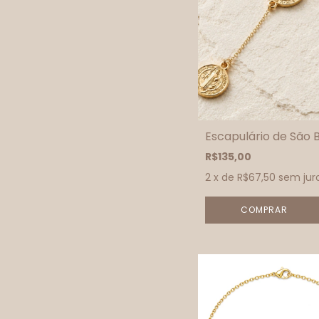
Escapulário de São 
R$135,00
2
x de
R$67,50
sem jur