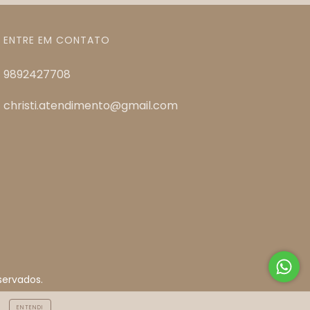
ENTRE EM CONTATO
9892427708
christi.atendimento@gmail.com
servados.
ENTENDI