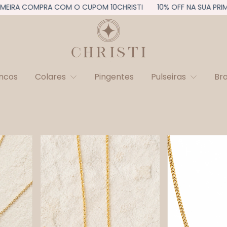
EIRA COMPRA COM O CUPOM 10CHRISTI
10% OFF NA SUA PRIME
incos
Colares
Pingentes
Pulseiras
Br