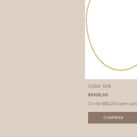
Colar Link
R$105,00
2
x de
R$52,50
sem jur
COMPRAR