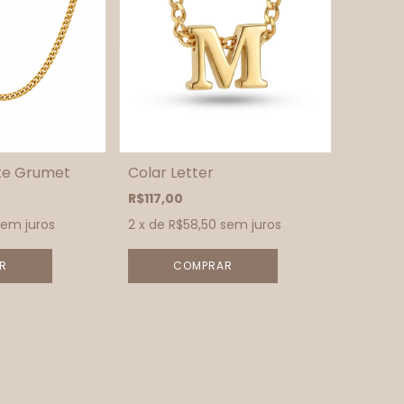
te Grumet
Colar Letter
R$117,00
sem juros
2
x de
R$58,50
sem juros
R
COMPRAR