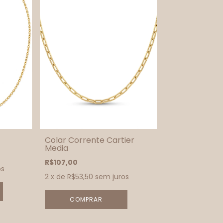
Colar Corrente Cartier
Media
R$107,00
os
2
x de
R$53,50
sem juros
COMPRAR