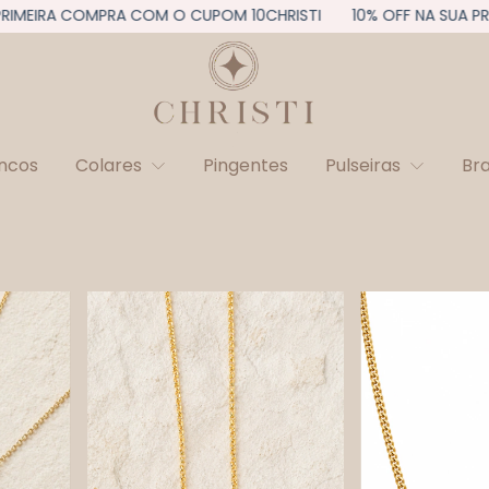
MEIRA COMPRA COM O CUPOM 10CHRISTI
10% OFF NA SUA PRIM
incos
Colares
Pingentes
Pulseiras
Br