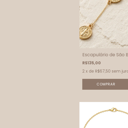
Escapulário de São 
R$135,00
2
x de
R$67,50
sem jur