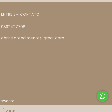
ENTRE EM CONTATO
9892427708
christi.atendimento@gmail.com
servados.
ENTENDI