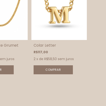
te Grumet
Colar Letter
R$117,00
sem juros
2
x de
R$58,50
sem juros
R
COMPRAR