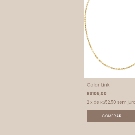
Colar Link
R$105,00
2
x de
R$52,50
sem jur
COMPRAR