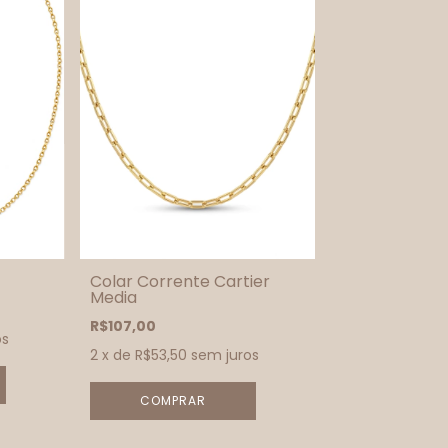
Colar Corrente Cartier
Media
R$107,00
os
2
x de
R$53,50
sem juros
COMPRAR