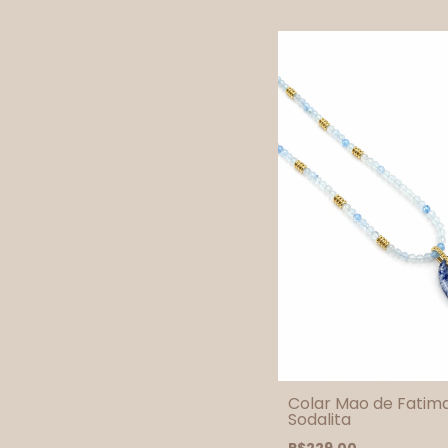
Colar Mao de Fatim
Sodalita