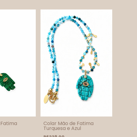
 Fatima
Colar Mão de Fatima
Turquesa e Azul