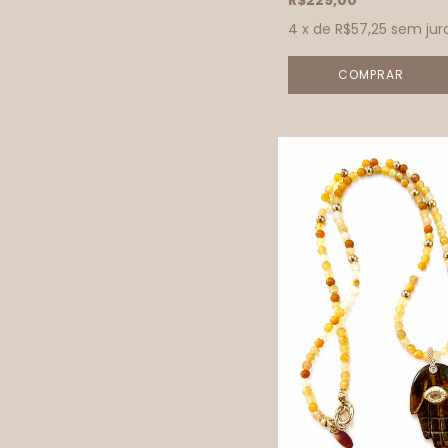
R$229,00
4
x de
R$57,25
sem jur