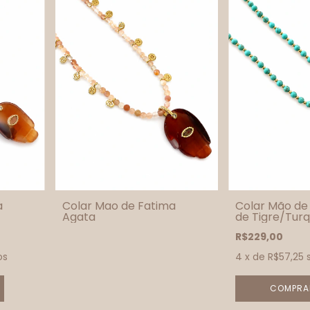
a
Colar Mao de Fatima
Colar Mão de
Agata
de Tigre/Tur
R$229,00
os
4
x de
R$57,25