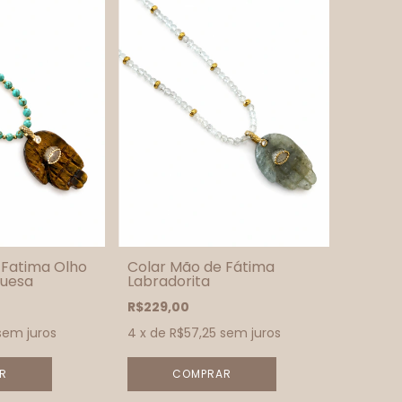
 Fatima Olho
Colar Mão de Fátima
quesa
Labradorita
R$229,00
sem juros
4
x de
R$57,25
sem juros