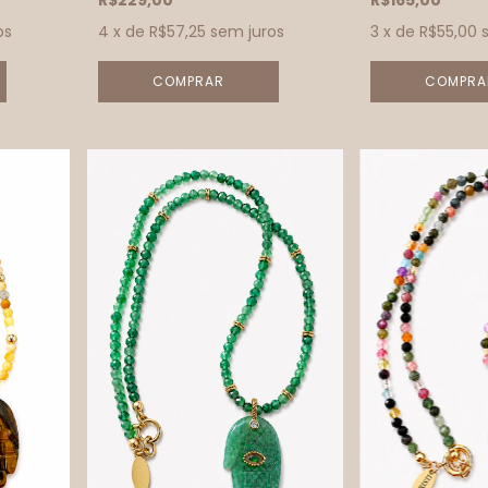
R$229,00
R$165,00
os
4
x de
R$57,25
sem juros
3
x de
R$55,00