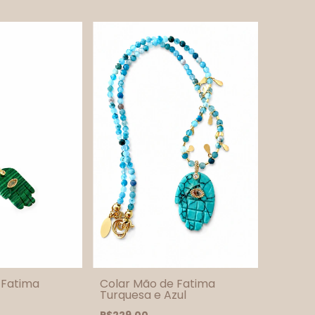
 Fatima
Colar Mão de Fatima
Turquesa e Azul