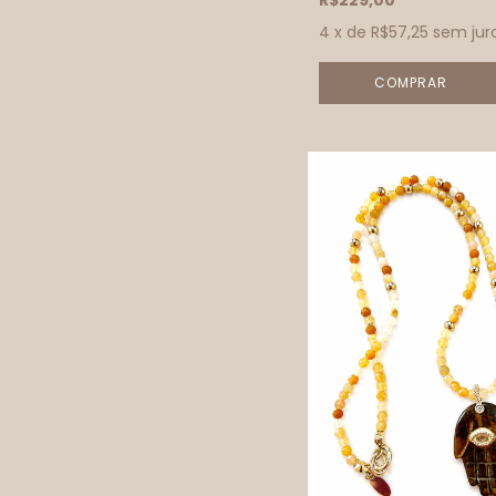
R$229,00
4
x de
R$57,25
sem jur