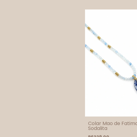
Colar Mao de Fatim
Sodalita