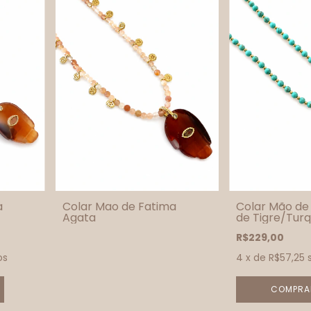
a
Colar Mao de Fatima
Colar Mão de
Agata
de Tigre/Tur
R$229,00
os
4
x de
R$57,25