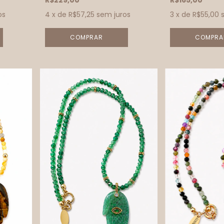
R$229,00
R$165,00
os
4
x de
R$57,25
sem juros
3
x de
R$55,00