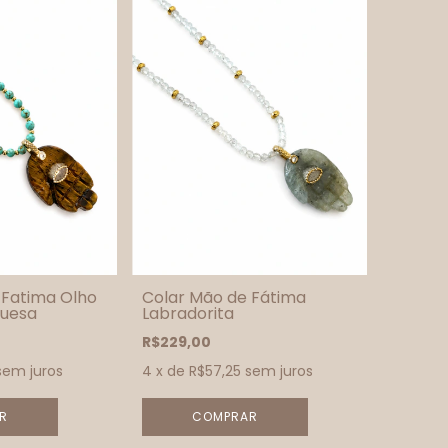
 Fatima Olho
Colar Mão de Fátima
quesa
Labradorita
R$229,00
sem juros
4
x de
R$57,25
sem juros