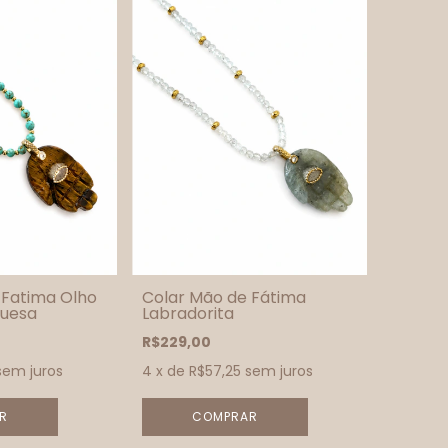
 Fatima Olho
Colar Mão de Fátima
quesa
Labradorita
R$229,00
sem juros
4
x de
R$57,25
sem juros