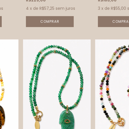
R$229,00
R$165,00
os
4
x de
R$57,25
sem juros
3
x de
R$55,00