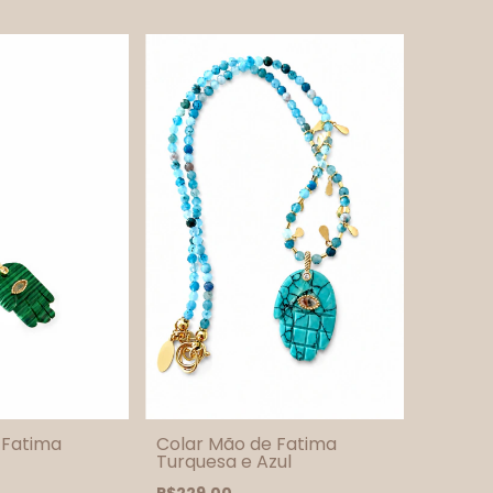
 Fatima
Colar Mão de Fatima
Turquesa e Azul