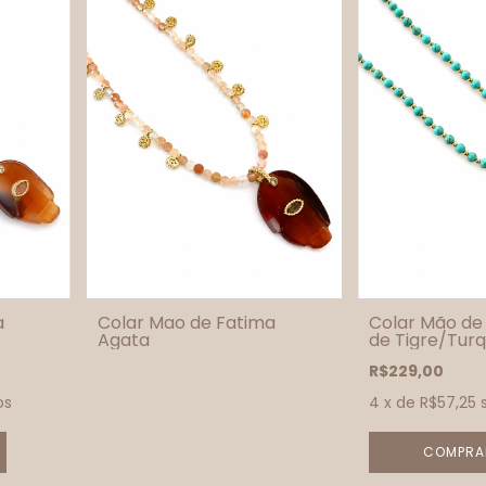
a
Colar Mao de Fatima
Colar Mão de
Agata
de Tigre/Tur
R$229,00
os
4
x de
R$57,25