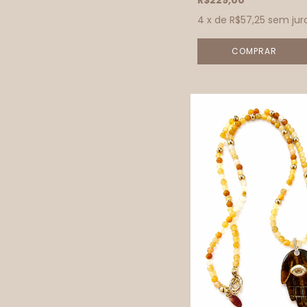
R$229,00
4
x de
R$57,25
sem jur