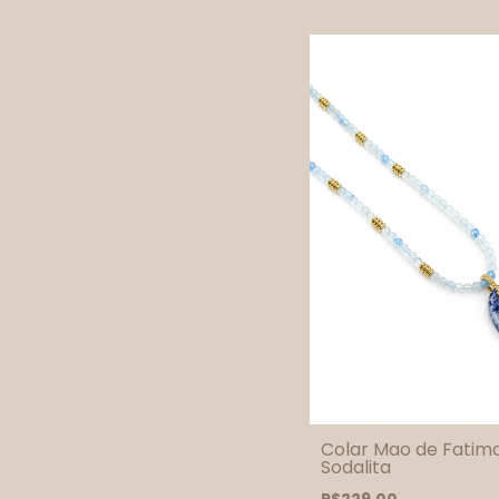
Colar Mao de Fatim
Sodalita