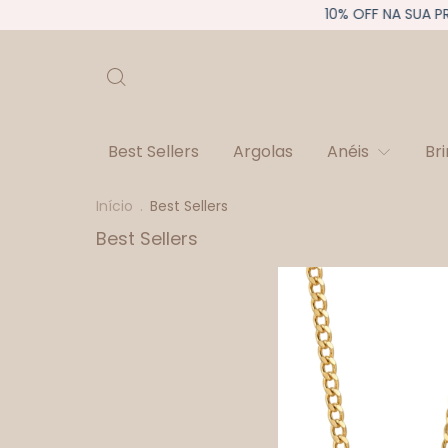
10% OFF NA SUA PR
Best Sellers
Argolas
Anéis
Br
Início
.
Best Sellers
Best Sellers